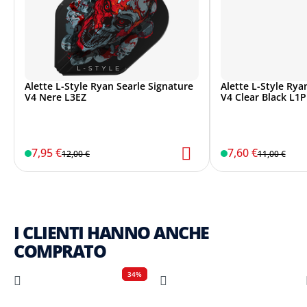
Alette L-Style Ryan Searle Signature
Alette L-Style Rya
V4 Nere L3EZ
V4 Clear Black L1
7,95 €
7,60 €
12,00 €
11,00 €
I CLIENTI HANNO ANCHE
COMPRATO
34%