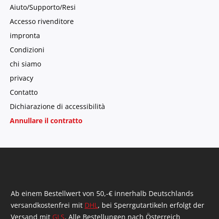
Aiuto/Supporto/Resi
Accesso rivenditore
impronta
Condizioni
chi siamo
privacy
Contatto
Dichiarazione di accessibilità
Annullare il contratto
Ab einem Bestellwert von 50,-€ innerhalb Deutschlands
versandkostenfrei mit
DHL
, bei Sperrgutartikeln erfolgt der
Versand mit
GLS
. Alle Bestellungen nach Österreich