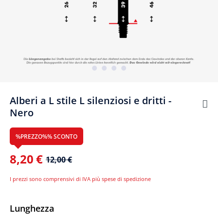
Alberi a L stile L silenziosi e dritti -
Nero
%PREZZO%% SCONTO
8,20 €
12,00 €
I prezzi sono comprensivi di IVA più spese di spedizione
Seleziona
Lunghezza