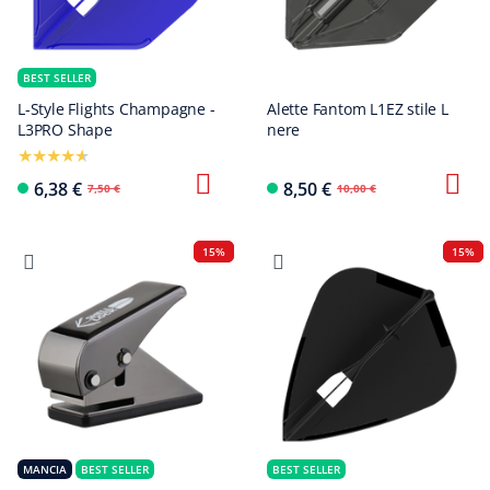
BEST SELLER
L-Style Flights Champagne -
Alette Fantom L1EZ stile L
L3PRO Shape
nere
6,38 €
8,50 €
7,50 €
10,00 €
15%
15%
MANCIA
BEST SELLER
BEST SELLER