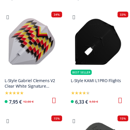
34%
33%
BEST SELLER
L-Style Gabriel Clemens V2
L-Style KAMI L1PRO Flights
Clear White Signature
Champagne L1EZ Flights
7,95 €
6,33 €
12,00 €
9,50 €
15%
15%