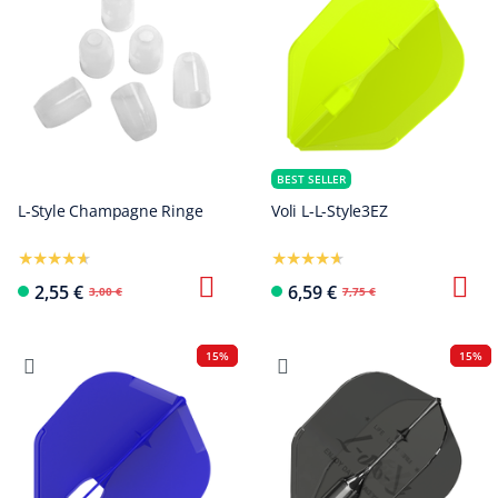
BEST SELLER
L-Style Champagne Ringe
Voli L-L-Style3EZ
2,55 €
6,59 €
3,00 €
7,75 €
15%
15%