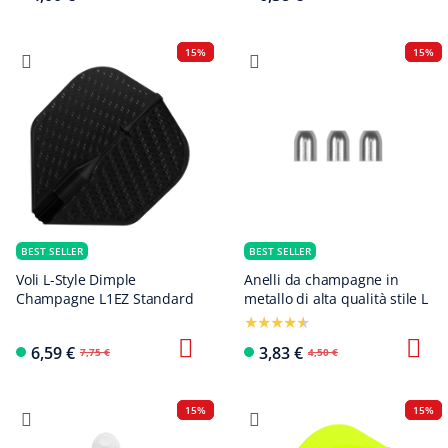
15%
15%
BEST SELLER
BEST SELLER
Voli L-Style Dimple
Anelli da champagne in
Champagne L1EZ Standard
metallo di alta qualità stile L
6,59 €
3,83 €
7,75 €
4,50 €
15%
15%