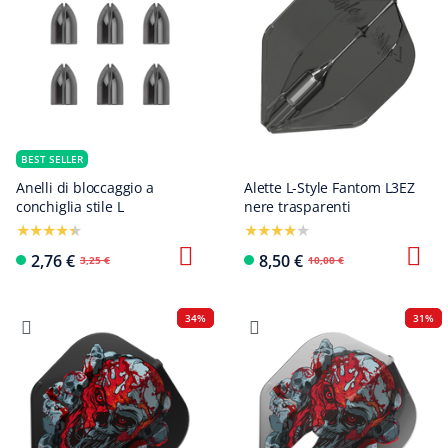
BEST SELLER
Anelli di bloccaggio a
Alette L-Style Fantom L3EZ
conchiglia stile L
nere trasparenti
2,76 €
8,50 €
3,25 €
10,00 €
34%
31%