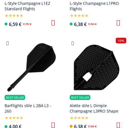
L-Style Champagne L1EZ
L-Style Champagne L1PRO
Standard Flights
Flights
6,59 €
6,38 €
7,75 €
7,50 €
15%
BEST SELLER
BEST SELLER
BarFlights stile L 2BA L3 -
Alette stile L Dimple
260
Champagne L3PRO Shape
4,00 €
6,38 €
7,50 €