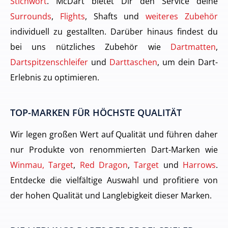
Stichwort
. McDart bietet Dir den Service deine
Surrounds
,
Flights
, Shafts und
weiteres Zubehör
individuell zu gestallten. Darüber hinaus findest du
bei uns nützliches Zubehör wie
Dartmatten
,
Dartspitzenschleifer
und
Darttaschen
, um dein Dart-
Erlebnis zu optimieren.
TOP-MARKEN FÜR HÖCHSTE QUALITÄT
Wir legen großen Wert auf Qualität und führen daher
nur Produkte von renommierten Dart-Marken wie
Winmau, Target
,
Red Dragon
,
Target
und
Harrows
.
Entdecke die vielfältige Auswahl und profitiere von
der hohen Qualität und Langlebigkeit dieser Marken.