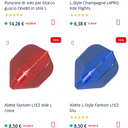
Punzone di volo per blocco
L-Style Champagne L4PRO
guscio One80 in stile L
Kite Flights
14,28 €
6,38 €
16,80 €
7,50 €
15%
15%
Alette Fantom L1EZ stile L
Alette L-Style Fantom L1EZ
rosse
blu
8,50 €
8,50 €
10,00 €
10,00 €