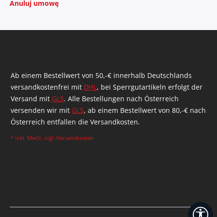
Anuluj umowę
Ab einem Bestellwert von 50,-€ innerhalb Deutschlands
versandkostenfrei mit
DHL
, bei Sperrgutartikeln erfolgt der
Versand mit
GLS
. Alle Bestellungen nach Österreich
versenden wir mit
GLS
, ab einem Bestellwert von 80,-€ nach
Österreich entfallen die Versandkosten.
* inkl. MwSt. zzgl.
Versandkosten
Po