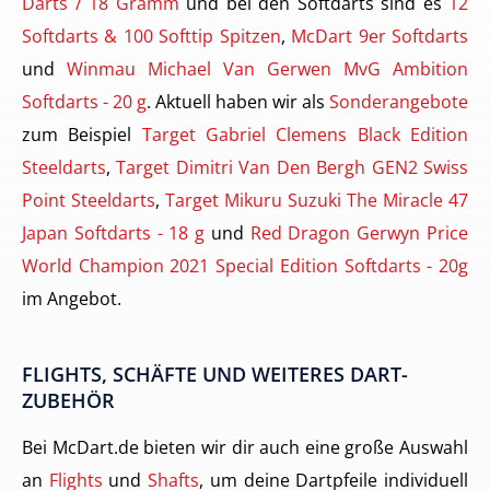
Darts / 18 Gramm
und bei den Softdarts sind es
12
Softdarts & 100 Softtip Spitzen
,
McDart 9er Softdarts
und
Winmau Michael Van Gerwen MvG Ambition
Softdarts - 20 g
. Aktuell haben wir als
Sonderangebote
zum Beispiel
Target Gabriel Clemens Black Edition
Steeldarts
,
Target Dimitri Van Den Bergh GEN2 Swiss
Point Steeldarts
,
Target Mikuru Suzuki The Miracle 47
Japan Softdarts - 18 g
und
Red Dragon Gerwyn Price
World Champion 2021 Special Edition Softdarts - 20g
im Angebot.
FLIGHTS, SCHÄFTE UND WEITERES DART-
ZUBEHÖR
Bei McDart.de bieten wir dir auch eine große Auswahl
an
Flights
und
Shafts
, um deine Dartpfeile individuell