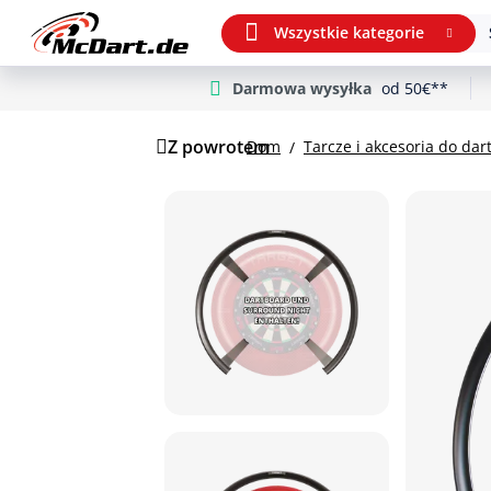
Wszystkie kategorie
Darmowa wysyłka
od 50€**
m Hauptinhalt springen
Przejdź do wyszukiwania
Przejdź do głównej nawigacji
Z powrotem
Dom
Tarcze i akcesoria do dar