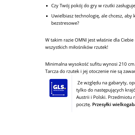
Czy Twój pokój do gry w rzutki zasługuj
Uwielbiasz technologię, ale chcesz, aby k
bezstresowe?
W takim razie OMNI jest właśnie dla Ciebie 
wszystkich miłośników rzutek!
Minimalna wysokość sufitu wynosi 210 cm
Tarcza do rzutek i jej otoczenie nie są zawa
 Ze względu na gabaryty, oprócz Niemiec, możemy wysłać ten przedmiot 
tylko do następujących krajó
Austrii i Polski. Przedmiot
pocztę. 
Przesyłki wielkoga