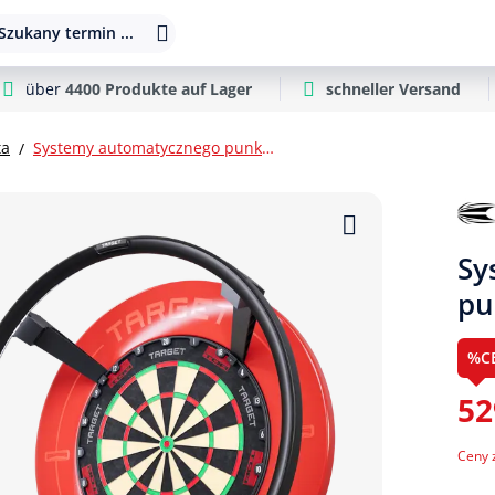
Szukany termin ...
über
4400 Produkte auf Lager
schneller Versand
ta
Systemy automatycznego punktowania
Sy
pu
%C
52
Ceny 