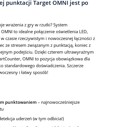
j punktacji Target OMNI jest po
je wrażenia z gry w rzutki? System
OMNI to idealne połączenie oświetlenia LED,
 w czasie rzeczywistym i nowoczesnej łączności z
iec ze stresem związanym z punktacją, koniec z
lejnym podejściu. Dzięki czterem ultrawyraźnym
DartCounter, OMNI to pozycja obowiązkowa dla
ylko standardowego doświadczenia. Szczerze
woczesny i łatwy sposób!
znym punktowaniem
– najnowocześniejsze
tu
etekcja uderzeń (w tym odbicia!)