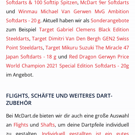
Softdarts & 100 Softtip Spitzen
,
McDart 9er Softdarts
und
Winmau Michael Van Gerwen MvG Ambition
Softdarts - 20 g
. Aktuell haben wir als
Sonderangebote
zum Beispiel
Target Gabriel Clemens Black Edition
Steeldarts
,
Target Dimitri Van Den Bergh GEN2 Swiss
Point Steeldarts
,
Target Mikuru Suzuki The Miracle 47
Japan Softdarts - 18 g
und
Red Dragon Gerwyn Price
World Champion 2021 Special Edition Softdarts - 20g
im Angebot.
FLIGHTS, SCHÄFTE UND WEITERES DART-
ZUBEHÖR
Bei McDart.de bieten wir dir auch eine große Auswahl
an
Flights
und
Shafts
, um deine Dartpfeile individuell
zu gestalten.
Individuell gestallten ist ein gutes