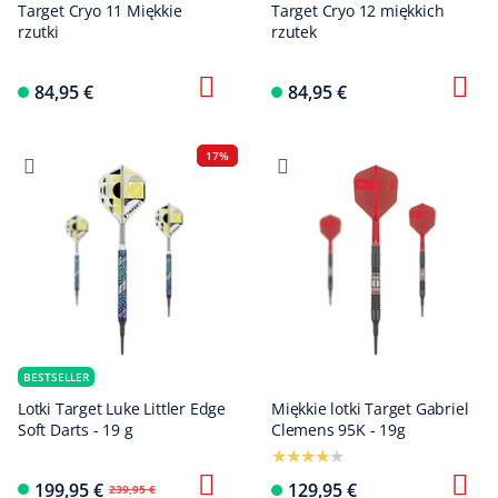
Target Cryo 11 Miękkie
Target Cryo 12 miękkich
rzutki
rzutek
84,95 €
84,95 €
17%
BESTSELLER
Lotki Target Luke Littler Edge
Miękkie lotki Target Gabriel
Soft Darts - 19 g
Clemens 95K - 19g
199,95 €
129,95 €
239,95 €