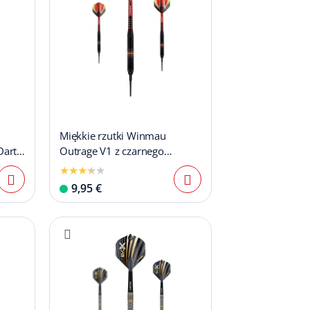
Miękkie rzutki Winmau
Darts
Outrage V1 z czarnego
mosiądzu - 18g
9,95 €