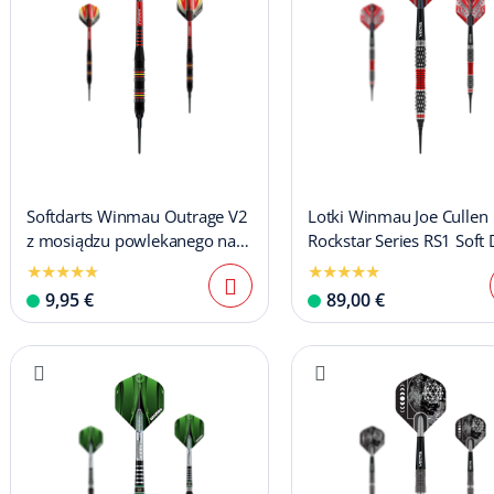
Softdarts Winmau Outrage V2
Lotki Winmau Joe Cullen
z mosiądzu powlekanego na
Rockstar Series RS1 Soft 
czarno - 18g
- 20g
9,95 €
89,00 €