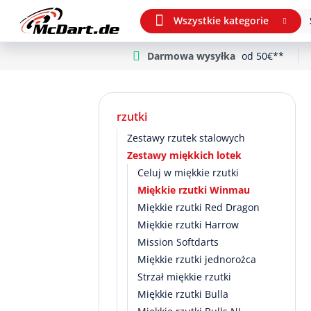
Wszystkie kategorie
Darmowa wysyłka
od 50€**
m Hauptinhalt springen
Przejdź do wyszukiwania
Przejdź do głównej nawigacji
rzutki
Zestawy rzutek stalowych
Zestawy miękkich lotek
Celuj w miękkie rzutki
Miękkie rzutki Winmau
Miękkie rzutki Red Dragon
Miękkie rzutki Harrow
Mission Softdarts
Miękkie rzutki jednorożca
Strzał miękkie rzutki
Miękkie rzutki Bulla