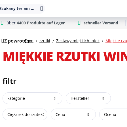
Szukany termin ...
über
4400 Produkte auf Lager
schneller Versand
Z powrotem
Dom
rzutki
Zestawy miękkich lotek
Miękkie rz
MIĘKKIE RZUTKI W
filtr
kategorie
Hersteller
Ciężarek do rzutek
Cena
Ocena