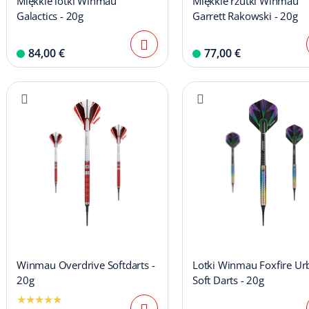
Miękkie lotki Winmau
Miękkie rzutki Winmau
Galactics - 20g
Garrett Rakowski - 20g
84,00 €
77,00 €
Winmau Overdrive Softdarts -
Lotki Winmau Foxfire Ur
20g
Soft Darts - 20g