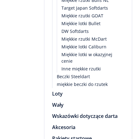
Miękkie rzutki Bulls NL
Target Japan Softdarts
Miękkie rzutki GOAT
Miękkie lotki Bullet
DW Softdarts
Miękkie rzutki McDart
Miękkie lotki Caliburn
Miękkie lotki w okazyjnej
cenie
Inne miękkie rzutki
Beczki Steeldart
miękkie beczki do rzutek
Loty
Wały
Wskazówki dotyczące darta
Akcesoria
Pakiety startowe