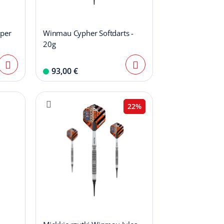
iper
Winmau Cypher Softdarts -
20g
93,00 €
22%