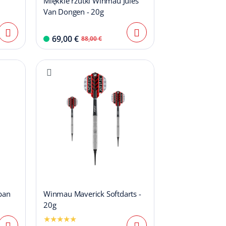
Miękkie rzutki Winmau Jules
Van Dongen - 20g
69,00 €
88,00 €
ban
Winmau Maverick Softdarts -
20g