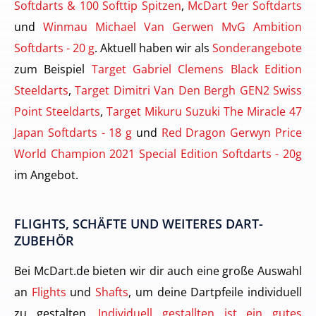
Softdarts & 100 Softtip Spitzen
,
McDart 9er Softdarts
und
Winmau Michael Van Gerwen MvG Ambition
Softdarts - 20 g
. Aktuell haben wir als
Sonderangebote
zum Beispiel
Target Gabriel Clemens Black Edition
Steeldarts
,
Target Dimitri Van Den Bergh GEN2 Swiss
Point Steeldarts
,
Target Mikuru Suzuki The Miracle 47
Japan Softdarts - 18 g
und
Red Dragon Gerwyn Price
World Champion 2021 Special Edition Softdarts - 20g
im Angebot.
FLIGHTS, SCHÄFTE UND WEITERES DART-
ZUBEHÖR
Bei McDart.de bieten wir dir auch eine große Auswahl
an
Flights
und
Shafts
, um deine Dartpfeile individuell
zu gestalten.
Individuell gestallten ist ein gutes