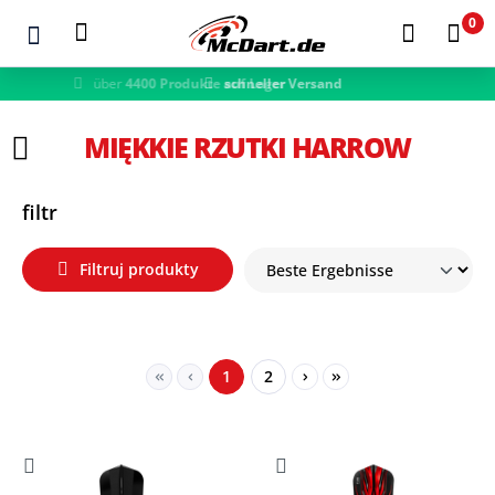
0
schneller Versand
Zum Hauptinhalt springen
MIĘKKIE RZUTKI HARROW
filtr
Filtruj produkty
Seite
Seite
1
2