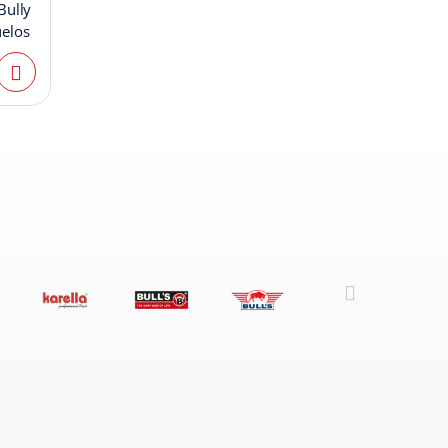
Bully
uelos