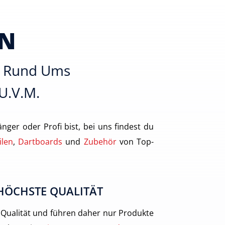
EN
es Rund Ums
 U.v.m.
nger oder Profi bist, bei uns findest du
ilen
,
Dartboards
und
Zubehör
von Top-
HÖCHSTE QUALITÄT
 Qualität und führen daher nur Produkte