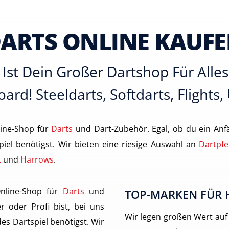
ARTS ONLINE KAUF
Ist Dein Großer Dartshop Für All
ard! Steeldarts, Softdarts, Flights,
ine-Shop für
Darts
und Dart-Zubehör. Egal, ob du ein Anfä
piel benötigst. Wir bieten eine riesige Auswahl an
Dartpfe
t
und
Harrows
.
nline-Shop für
Darts
und
TOP-MARKEN FÜR 
r oder Profi bist, bei uns
Wir legen großen Wert auf
des Dartspiel benötigst. Wir