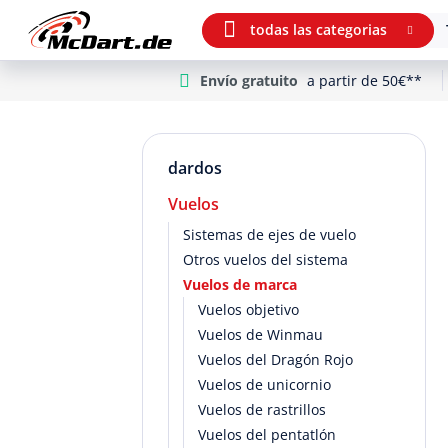
todas las categorias
Envío gratuito
a partir de 50€**
m Hauptinhalt springen
Ir a la búsqueda
Ir a la navegación principal
dardos
Vuelos
Sistemas de ejes de vuelo
Otros vuelos del sistema
Vuelos de marca
Vuelos objetivo
Vuelos de Winmau
Vuelos del Dragón Rojo
Vuelos de unicornio
Vuelos de rastrillos
Vuelos del pentatlón