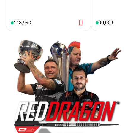
21 G
G
118,95 €
90,00 €