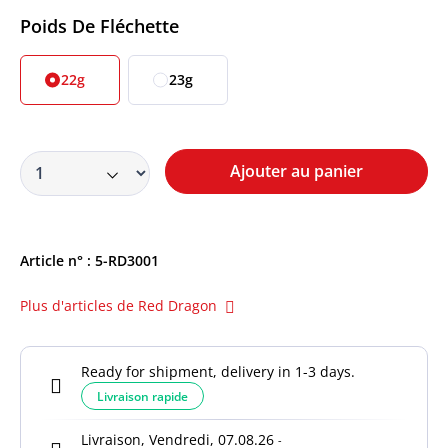
Sélectionner
Poids De Fléchette
22g
23g
Ajouter au panier
Article n° :
5-RD3001
Plus d'articles de Red Dragon
Ready for shipment, delivery in 1-3 days.
Livraison rapide
Livraison, Vendredi, 07.08.26
-