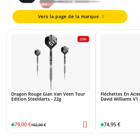
Vers la page de la marque
23%
Dragon Rouge Gian Van Veen Tour
Fléchettes En Aci
Edition Steeldarts - 22g
David Williams V1 
79,00 €
74,95 €
102,00 €