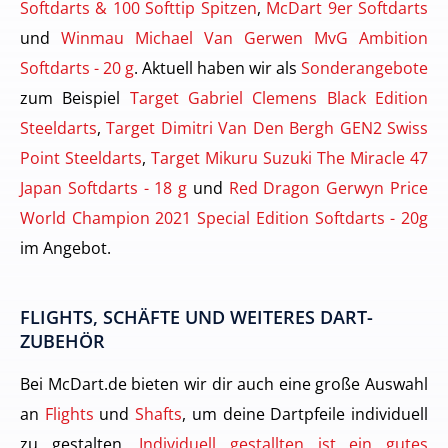
Softdarts & 100 Softtip Spitzen
,
McDart 9er Softdarts
und
Winmau Michael Van Gerwen MvG Ambition
Softdarts - 20 g
. Aktuell haben wir als
Sonderangebote
zum Beispiel
Target Gabriel Clemens Black Edition
Steeldarts
,
Target Dimitri Van Den Bergh GEN2 Swiss
Point Steeldarts
,
Target Mikuru Suzuki The Miracle 47
Japan Softdarts - 18 g
und
Red Dragon Gerwyn Price
World Champion 2021 Special Edition Softdarts - 20g
im Angebot.
FLIGHTS, SCHÄFTE UND WEITERES DART-
ZUBEHÖR
Bei McDart.de bieten wir dir auch eine große Auswahl
an
Flights
und
Shafts
, um deine Dartpfeile individuell
zu gestalten.
Individuell gestallten ist ein gutes