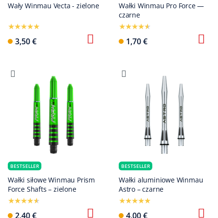
Wały Winmau Vecta - zielone
Wałki Winmau Pro Force —
czarne
3,50 €
1,70 €
BESTSELLER
BESTSELLER
Wałki siłowe Winmau Prism
Wałki aluminiowe Winmau
Force Shafts – zielone
Astro – czarne
2,40 €
4,00 €