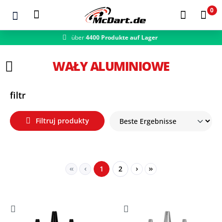
0
über
4400 Produkte auf Lager
Zum Hauptinhalt springen
WAŁY ALUMINIOWE
filtr
Filtruj produkty
Seite
Seite
1
2