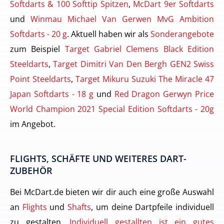
Softdarts & 100 Softtip Spitzen
,
McDart 9er Softdarts
und
Winmau Michael Van Gerwen MvG Ambition
Softdarts - 20 g
. Aktuell haben wir als
Sonderangebote
zum Beispiel
Target Gabriel Clemens Black Edition
Steeldarts
,
Target Dimitri Van Den Bergh GEN2 Swiss
Point Steeldarts
,
Target Mikuru Suzuki The Miracle 47
Japan Softdarts - 18 g
und
Red Dragon Gerwyn Price
World Champion 2021 Special Edition Softdarts - 20g
im Angebot.
FLIGHTS, SCHÄFTE UND WEITERES DART-
ZUBEHÖR
Bei McDart.de bieten wir dir auch eine große Auswahl
an
Flights
und
Shafts
, um deine Dartpfeile individuell
zu gestalten.
Individuell gestallten ist ein gutes