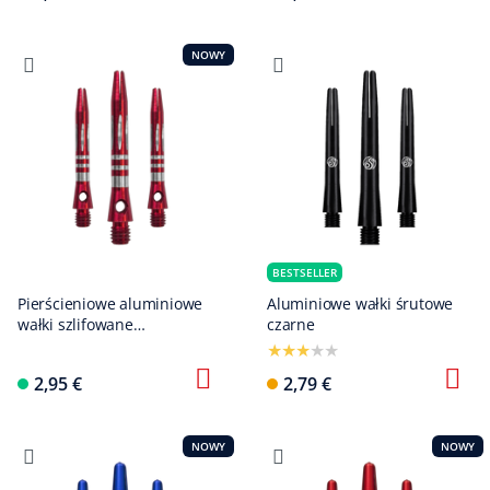
NOWY
BESTSELLER
Pierścieniowe aluminiowe
Aluminiowe wałki śrutowe
wałki szlifowane
czarne
diamentowo - czerwone - 35
mm
2,95 €
2,79 €
NOWY
NOWY