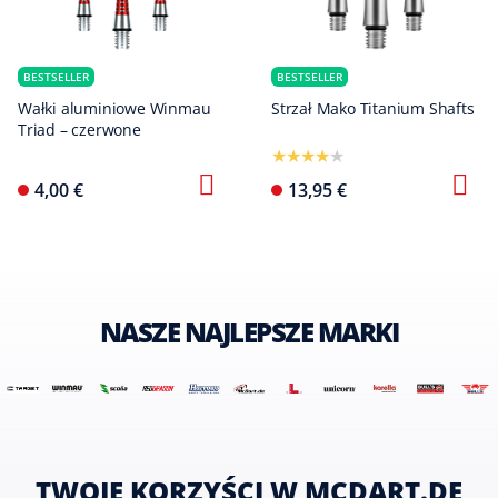
BESTSELLER
BESTSELLER
Wałki aluminiowe Winmau
Strzał Mako Titanium Shafts
Triad – czerwone
4,00 €
13,95 €
NASZE NAJLEPSZE MARKI
TWOJE KORZYŚCI W MCDART.DE