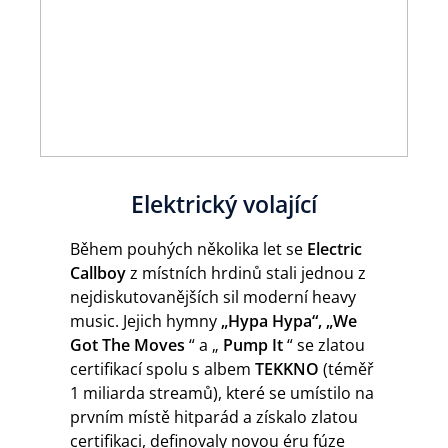
Elektrický volající
Během pouhých několika let se
Electric
Callboy
z místních hrdinů stali jednou z
nejdiskutovanějších sil moderní heavy
music. Jejich hymny
„Hypa Hypa“, „We
Got The Moves
“ a „
Pump It
“ se zlatou
certifikací spolu s albem
TEKKNO
(téměř
1 miliarda streamů), které se umístilo na
prvním místě hitparád a získalo zlatou
certifikaci, definovaly novou éru fúze