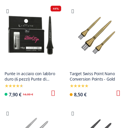
44%
Punte in acciaio con labbro
Target Swiss Point Nano
duro (6 pezzi) Punte di
Conversion Points - Gold
conversione - 25 mm
7,90 €
8,50 €
14,00 €