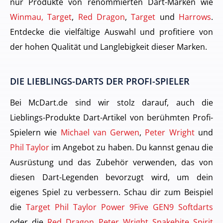
nur Produkte von renommierten Dart-Marken wie
Winmau, Target
,
Red Dragon
,
Target
und
Harrows
.
Entdecke die vielfältige Auswahl und profitiere von
der hohen Qualität und Langlebigkeit dieser Marken.
DIE LIEBLINGS-DARTS DER PROFI-SPIELER
Bei McDart.de sind wir stolz darauf, auch die
Lieblings-Produkte Dart-Artikel von berühmten Profi-
Spielern wie
Michael van Gerwen
,
Peter Wright
und
Phil Taylor
im Angebot zu haben. Du kannst genau die
Ausrüstung und das Zubehör verwenden, das von
diesen Dart-Legenden bevorzugt wird, um dein
eigenes Spiel zu verbessern. Schau dir zum Beispiel
die
Target Phil Taylor Power 9Five GEN9 Softdarts
oder die
Red Dragon Peter Wright Snakebite Spirit