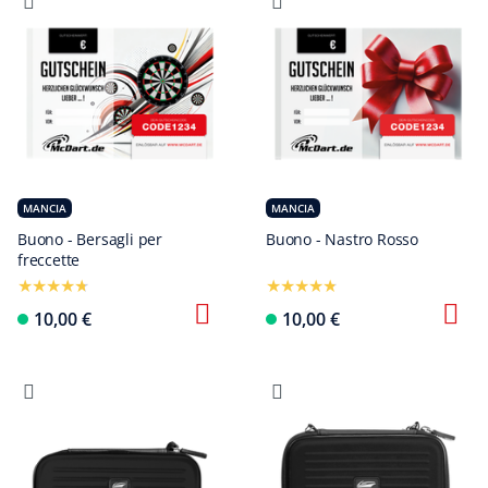
MANCIA
MANCIA
Buono - Bersagli per
Buono - Nastro Rosso
freccette
Configura ora
10,00 €
10,00 €