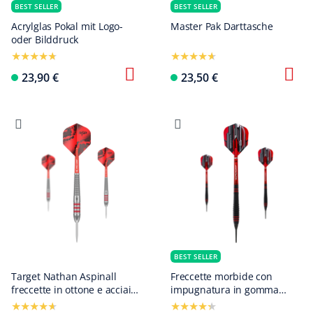
BEST SELLER
BEST SELLER
Acrylglas Pokal mit Logo-
Master Pak Darttasche
oder Bilddruck
Configura ora
23,90 €
23,50 €
BEST SELLER
Target Nathan Aspinall
Freccette morbide con
freccette in ottone e acciaio -
impugnatura in gomma
22 g
Harrows ACE