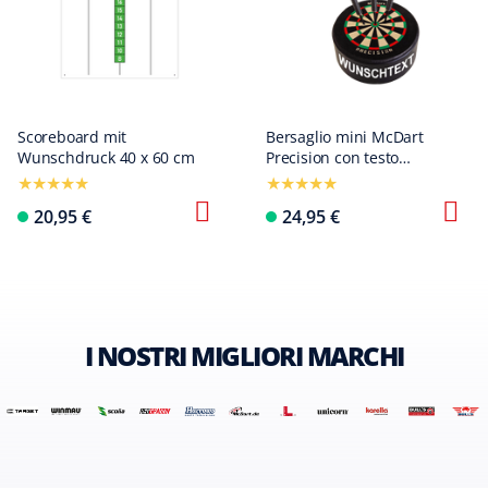
Scoreboard mit
Bersaglio mini McDart
Wunschdruck 40 x 60 cm
Precision con testo
personalizzato
Configura ora
20,95 €
24,95 €
I NOSTRI MIGLIORI MARCHI