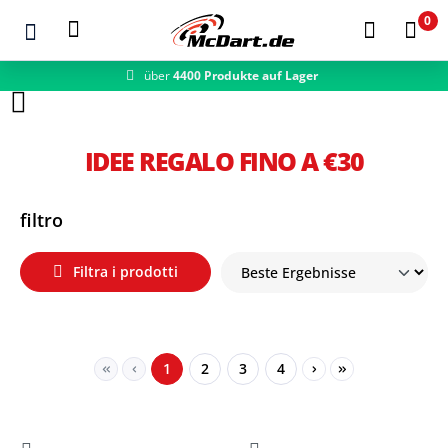
0
über
4400 Produkte auf Lager
schneller Versand
Zum Hauptinhalt springen
IDEE REGALO FINO A €30
filtro
Filtra i prodotti
Seite
Seite
Seite
Seite
1
2
3
4