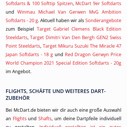
Softdarts & 100 Softtip Spitzen
,
McDart 9er Softdarts
und
Winmau Michael Van Gerwen MvG Ambition
Softdarts - 20 g
. Aktuell haben wir als
Sonderangebote
zum Beispiel
Target Gabriel Clemens Black Edition
Steeldarts
,
Target Dimitri Van Den Bergh GEN2 Swiss
Point Steeldarts
,
Target Mikuru Suzuki The Miracle 47
Japan Softdarts - 18 g
und
Red Dragon Gerwyn Price
World Champion 2021 Special Edition Softdarts - 20g
im Angebot.
FLIGHTS, SCHÄFTE UND WEITERES DART-
ZUBEHÖR
Bei McDart.de bieten wir dir auch eine große Auswahl
an
Flights
und
Shafts
, um deine Dartpfeile individuell
zu gestalten.
Individuell gestallten ist ein gutes