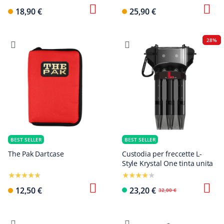
18,90 €
25,90 €
28%
BEST SELLER
BEST SELLER
The Pak Dartcase
Custodia per freccette L-
Style Krystal One tinta unita
12,50 €
23,20 €
32,00 €