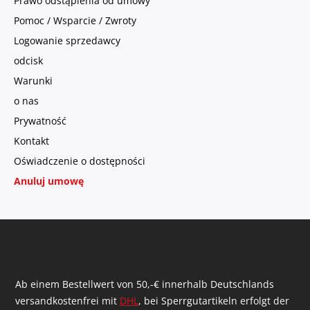
Prawo odstąpienia od umowy
Pomoc / Wsparcie / Zwroty
Logowanie sprzedawcy
odcisk
Warunki
o nas
Prywatność
Kontakt
Oświadczenie o dostępności
Anuluj umowę
Ab einem Bestellwert von 50,-€ innerhalb Deutschlands
versandkostenfrei mit
DHL
, bei Sperrgutartikeln erfolgt der