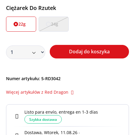
Wybierz
Ciężarek Do Rzutek
22g
24g
Dodaj do koszyka
Numer artykułu:
5-RD3042
Więcej artykułów z Red Dragon
Listo para envío, entrega en 1-3 días
Szybka dostawa
Dostawa, Wtorek, 11.08.26
-