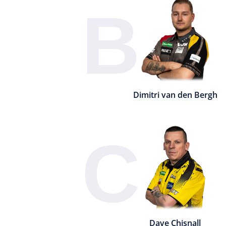
B
Dimitri van den Bergh
C
Dave Chisnall