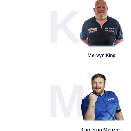
K
Mervyn King
M
Cameron Menzies