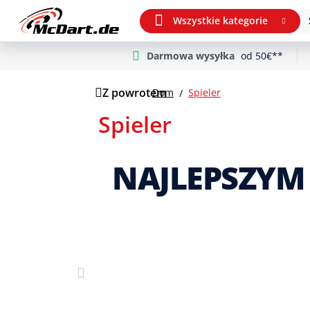
Wszystkie kategorie
Darmowa wysyłka
od 50€**
m Hauptinhalt springen
Przejdź do wyszukiwania
Przejdź do głównej nawigacji
Z powrotem
Dom
Spieler
Spieler
NAJLEPSZYM