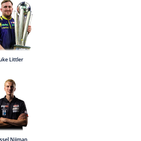
uke Littler
ssel Nijman