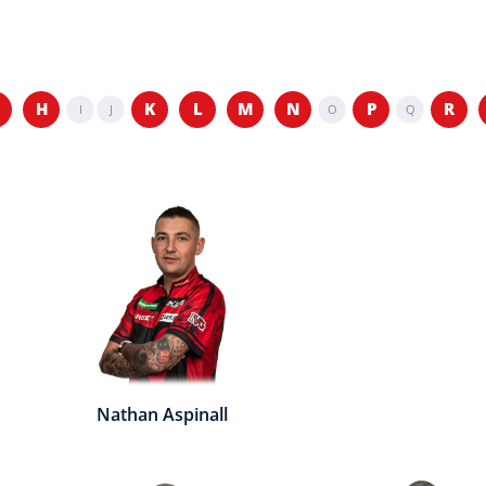
H
K
L
M
N
P
R
I
J
O
Q
Nathan Aspinall