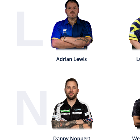
L
Adrian Lewis
L
N
Danny Noppert
We