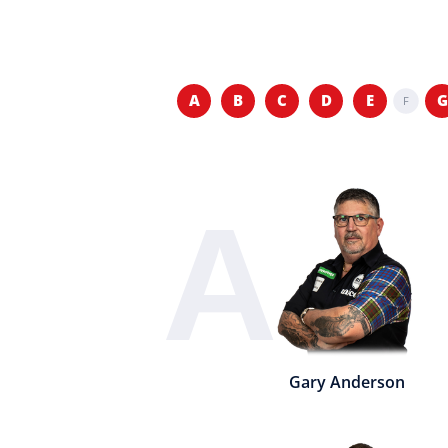
A
B
C
D
E
G
F
A
Gary Anderson