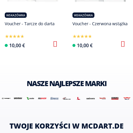
WSKAZÓWKA
WSKAZÓWKA
Voucher - Tarcze do darta
Voucher - Czerwona wstążka
Skonfiguruj te
10,00 €
10,00 €
NASZE NAJLEPSZE MARKI
TWOJE KORZYŚCI W MCDART.DE