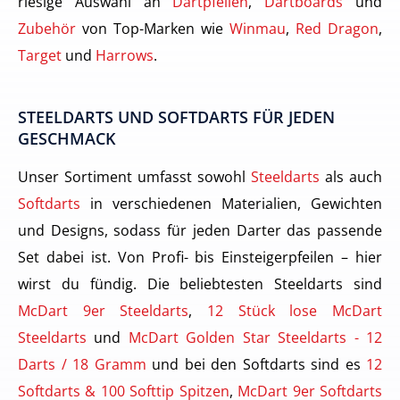
riesige Auswahl an
Dartpfeilen
,
Dartboards
und
Zubehör
von Top-Marken wie
Winmau
,
Red Dragon
,
Target
und
Harrows
.
STEELDARTS UND SOFTDARTS FÜR JEDEN
GESCHMACK
Unser Sortiment umfasst sowohl
Steeldarts
als auch
Softdarts
in verschiedenen Materialien, Gewichten
und Designs, sodass für jeden Darter das passende
Set dabei ist. Von Profi- bis Einsteigerpfeilen – hier
wirst du fündig. Die beliebtesten Steeldarts sind
McDart 9er Steeldarts
,
12 Stück lose McDart
Steeldarts
und
McDart Golden Star Steeldarts - 12
Darts / 18 Gramm
und bei den Softdarts sind es
12
Softdarts & 100 Softtip Spitzen
,
McDart 9er Softdarts