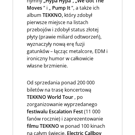
hymny
„Hypa Hypa”, „We Got The
Moves
” i „
Pump It
”, a także ich
album
TEKKNO,
który zdobył
pierwsze miejsce na listach
przebojów i zdobył status złotej
płyty (prawie miliard odtworzeń),
wyznaczyły nową erę fuzji
gatunków – łącząc metalcore, EDM i
ironiczny humor w całkowicie
własne brzmienie.
Od sprzedania ponad 200 000
biletów na trasę koncertową
TEKKNO
World Tour
, po
zorganizowanie wyprzedanego
festiwalu Escalation Fest
(11 000
fanów rocznie) i zaprezentowanie
filmu TEKKNO
w ponad 100 kinach
na całym świecie,
Electric Callboy