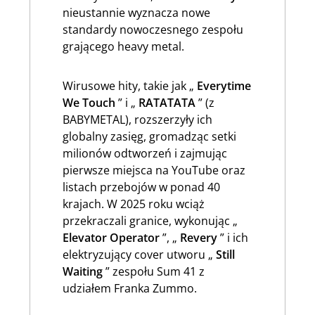
nieustannie wyznacza nowe
standardy nowoczesnego zespołu
grającego heavy metal.
Wirusowe hity, takie jak „
Everytime
We Touch
” i „
RATATATA
” (z
BABYMETAL), rozszerzyły ich
globalny zasięg, gromadząc setki
milionów odtworzeń i zajmując
pierwsze miejsca na YouTube oraz
listach przebojów w ponad 40
krajach. W 2025 roku wciąż
przekraczali granice, wykonując „
Elevator Operator
”, „
Revery
” i ich
elektryzujący cover utworu „
Still
Waiting
” zespołu Sum 41 z
udziałem Franka Zummo.